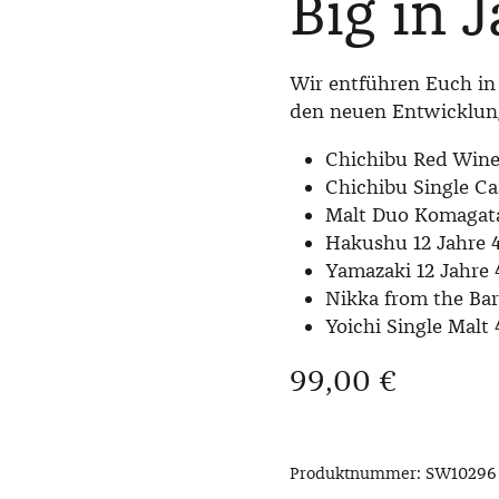
Big in 
Wir entführen Euch in 
den neuen Entwicklung
Chichibu Red Wine
Chichibu Single Ca
Malt Duo Komagata
Hakushu 12 Jahre 
Yamazaki 12 Jahre 
Nikka from the Bar
Yoichi Single Malt
Regulärer Preis:
99,00 €
Produktnummer:
SW10296