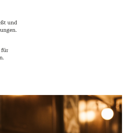
eßt und
lungen.
 für
n.