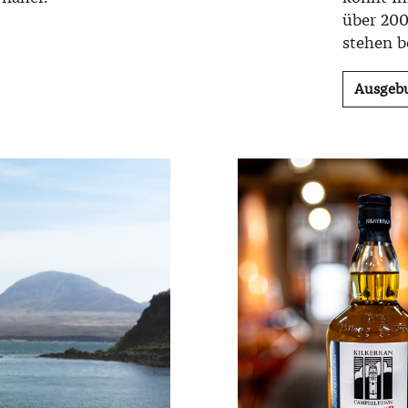
über 20
stehen be
Ausgeb