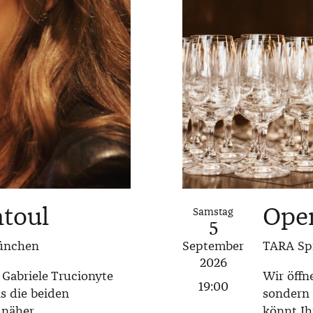
toul
Open
Samstag
5
September
München
TARA Spi
2026
Gabriele Trucionyte
Wir öffn
19:00
ns die beiden
sondern
näher.
könnt Ih