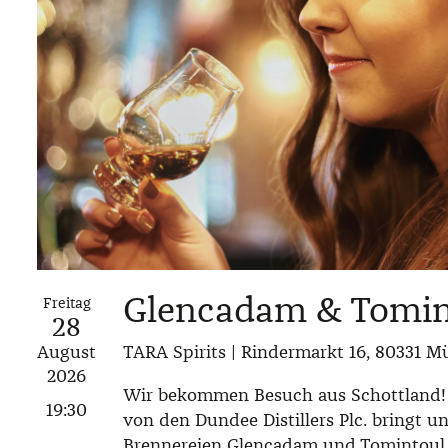
Glencadam & Tomin
Freitag
28
August
TARA Spirits | Rindermarkt 16, 80331 
2026
Wir bekommen Besuch aus Schottland! 
19:30
von den Dundee Distillers Plc. bringt u
Brennereien Glencadam und Tomintoul 