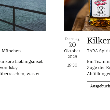
Kilke
Dienstag
20
Oktober
31 München
TARA Spiri
2026
nsere Lieblingsinsel.
Ein Teammit
19:30
von Islay
Zuge der K
überraschen, was er
Abfüllungen
Ausgebuch