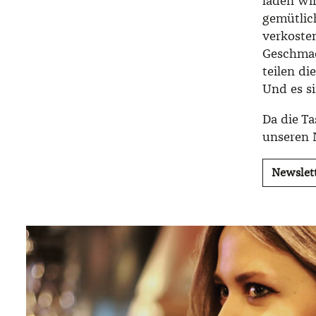
laden wir
gemütlic
verkoste
Geschmac
teilen di
Und es si
Da die Ta
unseren 
Newslet