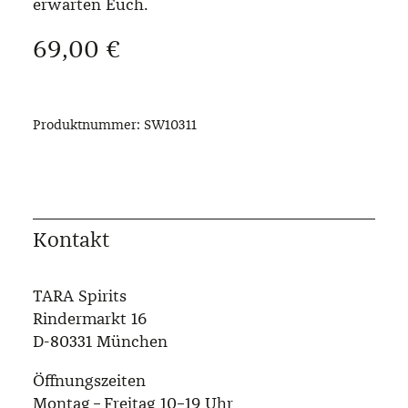
erwarten Euch.
Regulärer Preis:
69,00 €
Produktnummer:
SW10311
Kontakt
TARA Spirits
Rindermarkt 16
D-80331 München
Öffnungszeiten
Montag – Freitag 10–19 Uhr