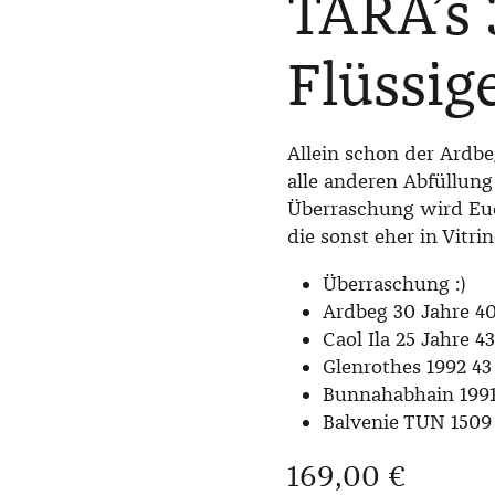
TARA’s 
Flüssig
Allein schon der Ardbe
alle anderen Abfüllung
Überraschung wird Euch
die sonst eher in Vitr
Überraschung :)
Ardbeg 30 Jahre 4
Caol Ila 25 Jahre 4
Glenrothes 1992 43
Bunnahabhain 199
Balvenie TUN 1509 
Regulärer Preis:
169,00 €