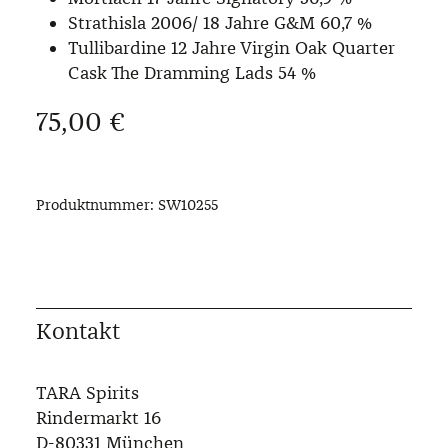
Strathisla 2006/ 18 Jahre G&M 60,7 %
Tullibardine 12 Jahre Virgin Oak Quarter
Cask The Dramming Lads 54 %
Regulärer Preis:
75,00 €
Produktnummer:
SW10255
Kontakt
TARA Spirits
Rindermarkt 16
D-80331 München