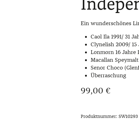
Indepen
Ein wunderschönes Line
Caol Ila 1991/ 31 J
Clynelish 2009/ 15
Lonmorn 16 Jahre
Macallan Speymalt
Senor Choco (Glenf
Überraschung
Regulärer Preis:
99,00 €
Produktnummer:
SW10293