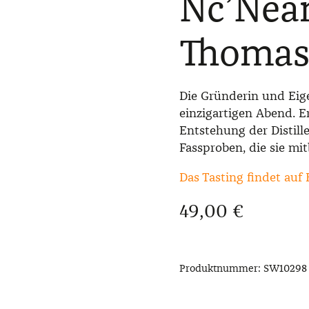
Nc’Nean
Thoma
Die Gründerin und Eig
einzigartigen Abend. E
Entstehung der Distil
Fassproben, die sie mi
Das Tasting findet auf 
Regulärer Preis:
49,00 €
Produktnummer:
SW10298