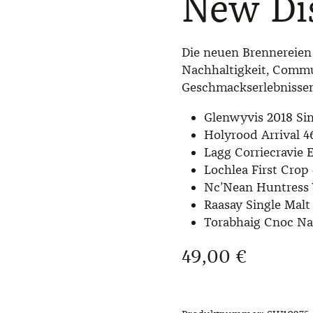
New Dis
Die neuen Brennereien
Nachhaltigkeit, Comm
Geschmackserlebnissen
Glenwyvis 2018 Sin
Holyrood Arrival 4
Lagg Corriecravie 
Lochlea First Crop
Nc’Nean Huntress
Raasay Single Malt
Torabhaig Cnoc Na
Regulärer Preis:
49,00 €