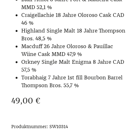
MMD 52,1 %
Craigellachie 18 Jahre Oloroso Cask CAD
46 %
Highland Single Malt 18 Jahre Thompson
Bros. 48,5 %
Macduff 26 Jahre Oloroso & Pauillac
Wiine Cask MMD 47,9 %
Orkney Single Malt Enigma 8 Jahre CAD
57,5 %
Torabhaig 7 Jahre 1st fill Bourbon Barrel
Thompson Bros. 55,7 %
Regulärer Preis:
49,00 €
Produktnummer:
SW10314