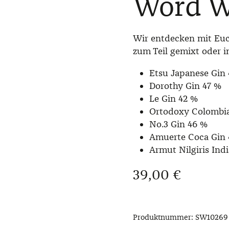
Word W
Wir entdecken mit Euch
zum Teil gemixt oder 
Etsu Japanese Gin
Dorothy Gin 47 %
Le Gin 42 %
Ortodoxy Colombia
No.3 Gin 46 %
Amuerte Coca Gin 
Armut Nilgiris Ind
Regulärer Preis:
39,00 €
Produktnummer:
SW10269